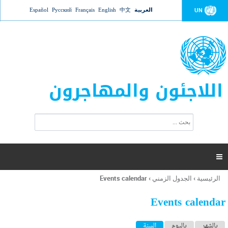
Jump to navigation
العربية
中文
English
Français
Русский
Español
UN
اللاجئون والمهاجرون
ا
ب
س
ح
ت
ث
م
ا

ر
ة
الرئيسية
›
الجدول الزمني
›
Events calendar
أنت
ا
هنا
ل
Events calendar
ب
ح
ا
بالشهر
باليوم
السنة
(علامة التبويب النشطة)
ث