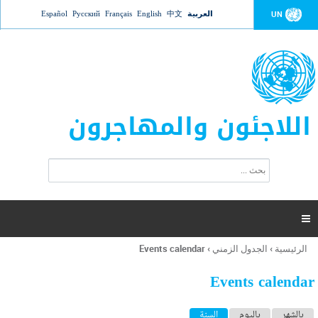
Jump to navigation
العربية
中文
English
Français
Русский
Español
UN
اللاجئون والمهاجرون
ا
ب
س
ح
ت
ث
م
ا

ر
ة
الرئيسية
›
الجدول الزمني
›
Events calendar
أنت
ا
هنا
ل
Events calendar
ب
ح
ا
بالشهر
باليوم
السنة
(علامة التبويب النشطة)
ث