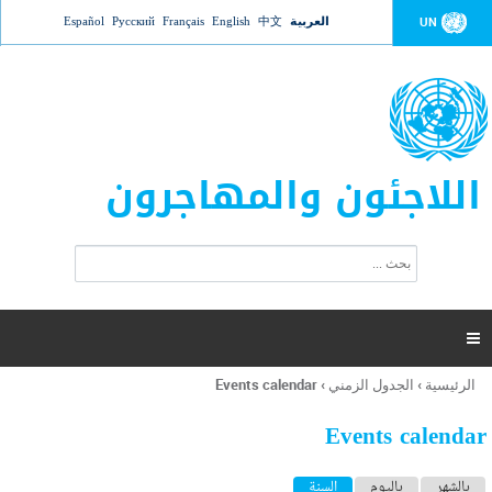
Jump to navigation
العربية
中文
English
Français
Русский
Español
UN
اللاجئون والمهاجرون
ا
ب
س
ح
ت
ث
م
ا

ر
ة
الرئيسية
›
الجدول الزمني
›
Events calendar
أنت
ا
هنا
ل
Events calendar
ب
ح
ا
بالشهر
باليوم
السنة
(علامة التبويب النشطة)
ث