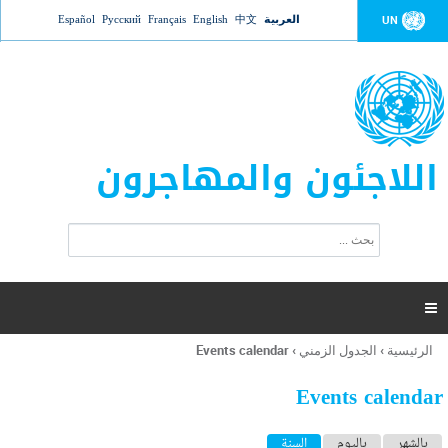
Jump to navigation
العربية
中文
English
Français
Русский
Español
UN
اللاجئون والمهاجرون
ا
ب
س
ح
ت
ث
م
ا

ر
ة
الرئيسية
›
الجدول الزمني
›
Events calendar
أنت
ا
هنا
ل
Events calendar
ب
ح
ا
بالشهر
باليوم
السنة
(علامة التبويب النشطة)
ث