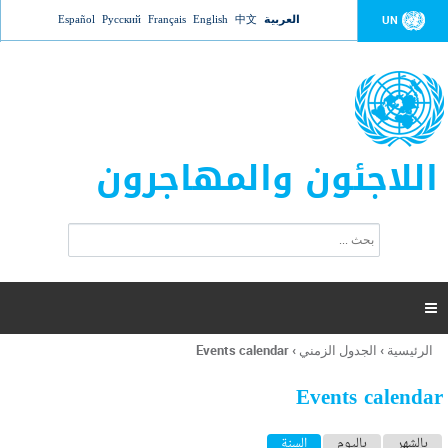
Jump to navigation
العربية
中文
English
Français
Русский
Español
UN
اللاجئون والمهاجرون
ا
ب
س
ح
ت
ث
م
ا

ر
ة
الرئيسية
›
الجدول الزمني
›
Events calendar
أنت
ا
هنا
ل
Events calendar
ب
ح
ا
بالشهر
باليوم
السنة
(علامة التبويب النشطة)
ث