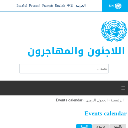
Jump to navigation
العربية
中文
English
Français
Русский
Español
UN
اللاجئون والمهاجرون
ا
ب
س
ح
ت
ث
م
ا

ر
ة
الرئيسية
›
الجدول الزمني
›
Events calendar
أنت
ا
هنا
ل
Events calendar
ب
ح
ا
بالشهر
باليوم
السنة
(علامة التبويب النشطة)
ث