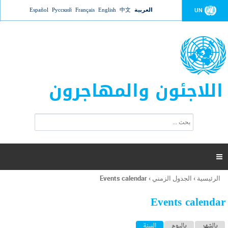
Jump to navigation
العربية
中文
English
Français
Русский
Español
UN
اللاجئون والمهاجرون
ا
ب
س
ح
ت
ث
م
ا

ر
ة
الرئيسية
›
الجدول الزمني
›
Events calendar
أنت
ا
هنا
ل
Events calendar
ب
ح
ا
بالشهر
باليوم
السنة
(علامة التبويب النشطة)
ث