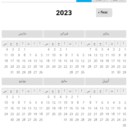
ل
2023
ت
Next »
ب
و
ي
يناير
فبراير
مارس
ب
أ
ا
ث
أ
خ
ج
س
أ
ا
ث
أ
خ
ج
س
أ
ا
ث
أ
خ
ج
س
ا
4
3
2
1
4
3
2
1
7
6
5
4
3
2
1
ت
11
10
9
8
7
6
5
11
10
9
8
7
6
5
14
13
12
11
10
9
8
ا
18
17
16
15
14
13
12
18
17
16
15
14
13
12
21
20
19
18
17
16
15
ل
25
24
23
22
21
20
19
25
24
23
22
21
20
19
28
27
26
25
24
23
22
31
30
29
28
27
26
28
27
26
31
30
29
أ
س
أبريل
مايو
يونيو
ا
أ
ا
ث
أ
خ
ج
س
أ
ا
ث
أ
خ
ج
س
أ
ا
ث
أ
خ
ج
س
س
3
2
1
6
5
4
3
2
1
1
ي
10
9
8
7
6
5
4
13
12
11
10
9
8
7
8
7
6
5
4
3
2
ة
17
16
15
14
13
12
11
20
19
18
17
16
15
14
15
14
13
12
11
10
9
24
23
22
21
20
19
18
27
26
25
24
23
22
21
22
21
20
19
18
17
16
30
29
28
27
26
25
31
30
29
28
29
28
27
26
25
24
23
30