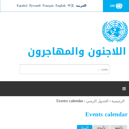
Jump to navigation
العربية
中文
English
Français
Русский
Español
UN
اللاجئون والمهاجرون
ا
ب
س
ح
ت
ث
م
ا

ر
ة
الرئيسية
›
الجدول الزمني
›
Events calendar
أنت
ا
هنا
ل
Events calendar
ب
ح
ا
بالشهر
باليوم
السنة
(علامة التبويب النشطة)
ث