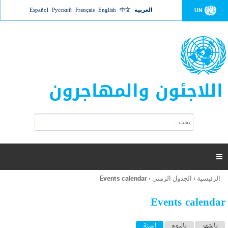
Jump to navigation
العربية
中文
English
Français
Русский
Español
UN
اللاجئون والمهاجرون
ا
ب
س
ح
ت
ث
م
ا

ر
ة
الرئيسية
›
الجدول الزمني
›
Events calendar
أنت
ا
هنا
ل
Events calendar
ب
ح
ا
بالشهر
باليوم
السنة
(علامة التبويب النشطة)
ث