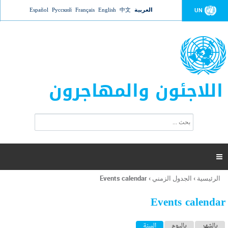
Jump to navigation
العربية
中文
English
Français
Русский
Español
UN
اللاجئون والمهاجرون
ا
ب
س
ح
ت
ث
م
ا

ر
ة
الرئيسية
›
الجدول الزمني
›
Events calendar
أنت
ا
هنا
ل
Events calendar
ب
ح
ا
بالشهر
باليوم
السنة
(علامة التبويب النشطة)
ث