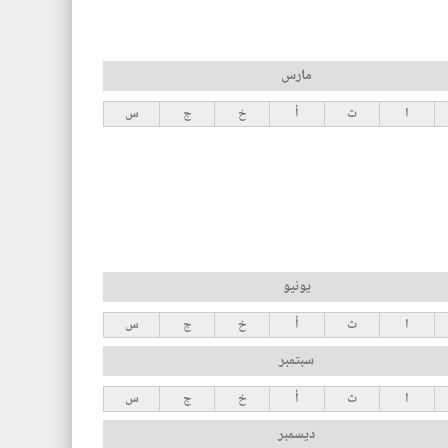
مارس
ا
ث
أ
خ
ج
س
يونيو
ا
ث
أ
خ
ج
س
سبتمبر
ا
ث
أ
خ
ج
س
ديسمبر