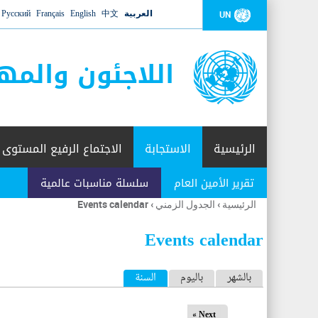
العربية
中文
English
Français
Русский
UN
اللاجئون والمه
الرئيسية
الاستجابة
الاجتماع الرفيع المستوى
تقرير الأمين العام
سلسلة مناسبات عالمية
الرئيسية
›
الجدول الزمني
›
Events calendar
أنت
هنا
Events calendar
ا
بالشهر
باليوم
السنة
(علامة التبويب النشطة)
ل
Next »