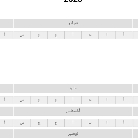
فبراير
أ
ا
ث
أ
خ
ج
س
أ
مايو
أ
ا
ث
أ
خ
ج
س
أ
أغسطس
أ
ا
ث
أ
خ
ج
س
أ
نوفمبر