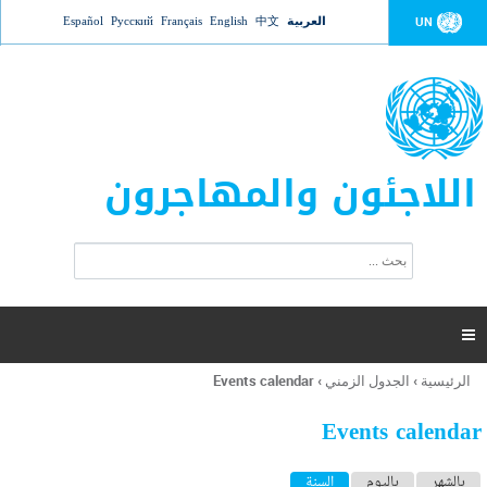
Jump to navigation
العربية
中文
English
Français
Русский
Español
UN
اللاجئون والمهاجرون
ا
ب
س
ح
ت
ث
م
ا

ر
ة
الرئيسية
›
الجدول الزمني
›
Events calendar
أنت
ا
هنا
ل
Events calendar
ب
ح
ا
بالشهر
باليوم
السنة
(علامة التبويب النشطة)
ث