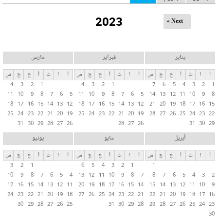
ل
2023
ت
Next »
ب
و
ي
يناير
فبراير
مارس
ب
أ
ا
ث
أ
خ
ج
س
أ
ا
ث
أ
خ
ج
س
أ
ا
ث
أ
خ
ج
س
ا
4
3
2
1
4
3
2
1
7
6
5
4
3
2
1
ت
11
10
9
8
7
6
5
11
10
9
8
7
6
5
14
13
12
11
10
9
8
ا
18
17
16
15
14
13
12
18
17
16
15
14
13
12
21
20
19
18
17
16
15
ل
25
24
23
22
21
20
19
25
24
23
22
21
20
19
28
27
26
25
24
23
22
31
30
29
28
27
26
28
27
26
31
30
29
أ
س
أبريل
مايو
يونيو
ا
أ
ا
ث
أ
خ
ج
س
أ
ا
ث
أ
خ
ج
س
أ
ا
ث
أ
خ
ج
س
س
3
2
1
6
5
4
3
2
1
1
ي
10
9
8
7
6
5
4
13
12
11
10
9
8
7
8
7
6
5
4
3
2
ة
17
16
15
14
13
12
11
20
19
18
17
16
15
14
15
14
13
12
11
10
9
24
23
22
21
20
19
18
27
26
25
24
23
22
21
22
21
20
19
18
17
16
30
29
28
27
26
25
31
30
29
28
29
28
27
26
25
24
23
30