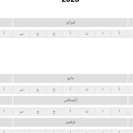
فبراير
أ
ا
ث
أ
خ
ج
س
أ
مايو
أ
ا
ث
أ
خ
ج
س
أ
أغسطس
أ
ا
ث
أ
خ
ج
س
أ
نوفمبر