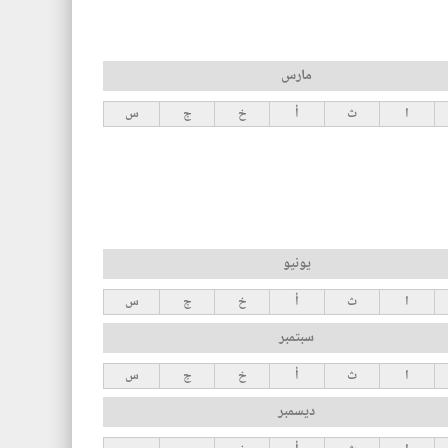
مارس
ا
ث
أ
خ
ج
س
يونيو
ا
ث
أ
خ
ج
س
سبتمبر
ا
ث
أ
خ
ج
س
ديسمبر