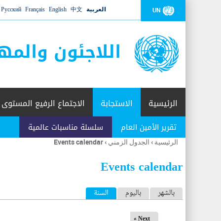
العربية
中文
English
Français
Русский
UN
اللاجئون والمه
الرئيسية
الاستجابة
الاجتماع الرفيع المستوى
تقرير الأمين العام
سلسلة مناسبات عالمية
الرئيسية
›
الجدول الزمني
›
Events calendar
أنت
هنا
Events calendar
ا
بالشهر
باليوم
السنة
(علامة التبويب النشطة)
ل
Next »