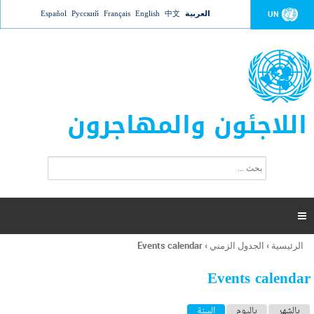
Jump to navigation
العربية
中文
English
Français
Русский
Español
UN
اللاجئون والمهاجرون
ا
ب
س
ح
ت
ث
م
ا

ر
ة
الرئيسية
›
الجدول الزمني
›
Events calendar
أنت
ا
هنا
ل
Events calendar
ب
ح
ا
بالشهر
باليوم
السنة
(علامة التبويب النشطة)
ث