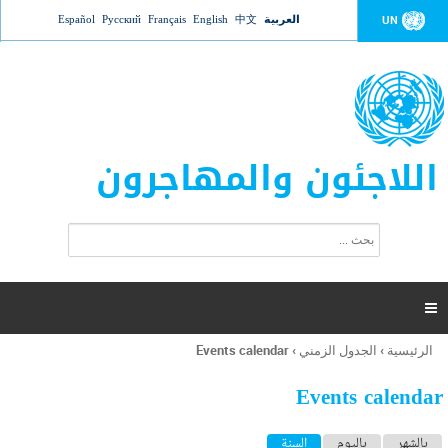
Jump to navigation
العربية
中文
English
Français
Русский
Español
UN
اللاجئون والمهاجرون
ا
ب
س
ح
ت
ث
م
ا

ر
ة
الرئيسية
›
الجدول الزمني
›
Events calendar
أنت
ا
هنا
ل
Events calendar
ب
ح
ا
بالشهر
باليوم
السنة
(علامة التبويب النشطة)
ث