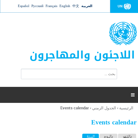
Jump to navigation
العربية
中文
English
Français
Русский
Español
UN
اللاجئون والمهاجرون
ا
ب
س
ح
ت
ث
م
ا

ر
ة
الرئيسية
›
الجدول الزمني
›
Events calendar
أنت
ا
هنا
ل
Events calendar
ب
ح
ا
بالشهر
باليوم
السنة
(علامة التبويب النشطة)
ث