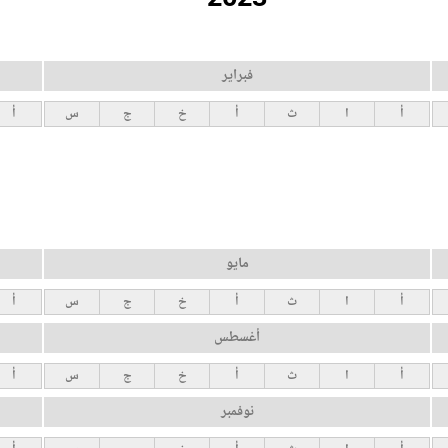
فبراير
أ
ا
ث
أ
خ
ج
س
أ
مايو
أ
ا
ث
أ
خ
ج
س
أ
أغسطس
أ
ا
ث
أ
خ
ج
س
أ
نوفمبر