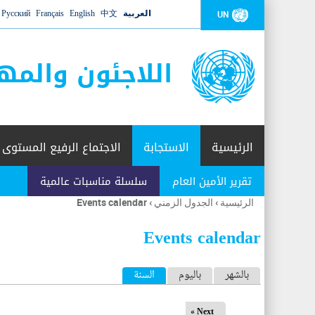
العربية
中文
English
Français
Русский
UN
اللاجئون والمه
الرئيسية
الاستجابة
الاجتماع الرفيع المستوى
تقرير الأمين العام
سلسلة مناسبات عالمية
الرئيسية
›
الجدول الزمني
›
Events calendar
أنت
هنا
Events calendar
ا
بالشهر
باليوم
السنة
(علامة التبويب النشطة)
ل
Next »