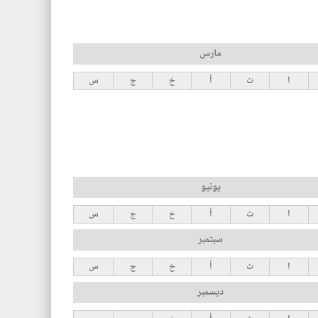
مارس
ا
ث
أ
خ
ج
س
يونيو
ا
ث
أ
خ
ج
س
سبتمبر
ا
ث
أ
خ
ج
س
ديسمبر