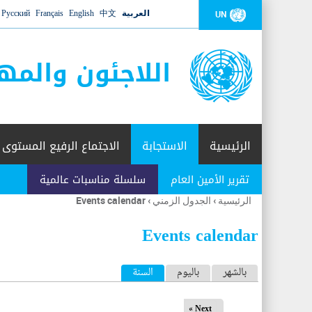
العربية
中文
English
Français
Русский
UN
اللاجئون والمه
الرئيسية
الاستجابة
الاجتماع الرفيع المستوى
تقرير الأمين العام
سلسلة مناسبات عالمية
الرئيسية
›
الجدول الزمني
›
Events calendar
أنت
هنا
Events calendar
ا
بالشهر
باليوم
السنة
(علامة التبويب النشطة)
ل
Next »