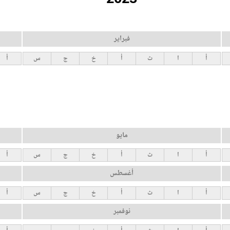
فبراير
أ
ا
ث
أ
خ
ج
س
أ
مايو
أ
ا
ث
أ
خ
ج
س
أ
أغسطس
أ
ا
ث
أ
خ
ج
س
أ
نوفمبر