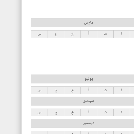
مارس
ا
ث
أ
خ
ج
س
يونيو
ا
ث
أ
خ
ج
س
سبتمبر
ا
ث
أ
خ
ج
س
ديسمبر