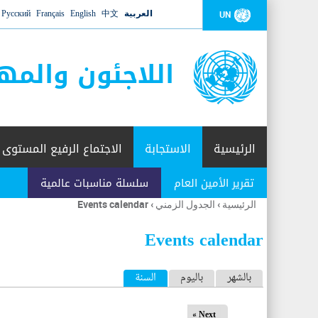
العربية
中文
English
Français
Русский
UN
اللاجئون والمه
الرئيسية
الاستجابة
الاجتماع الرفيع المستوى
تقرير الأمين العام
سلسلة مناسبات عالمية
الرئيسية
›
الجدول الزمني
›
Events calendar
أنت
هنا
Events calendar
ا
بالشهر
باليوم
السنة
(علامة التبويب النشطة)
ل
Next »