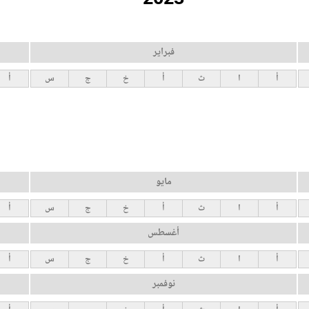
فبراير
أ
ا
ث
أ
خ
ج
س
أ
مايو
أ
ا
ث
أ
خ
ج
س
أ
أغسطس
أ
ا
ث
أ
خ
ج
س
أ
نوفمبر