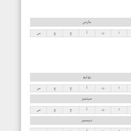
مارس
ا
ث
أ
خ
ج
س
يونيو
ا
ث
أ
خ
ج
س
سبتمبر
ا
ث
أ
خ
ج
س
ديسمبر