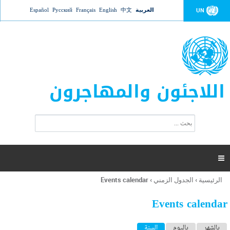
Jump to navigation
العربية
中文
English
Français
Русский
Español
UN
اللاجئون والمهاجرون
ا
ب
س
ح
ت
ث
م
ا

ر
ة
الرئيسية
›
الجدول الزمني
›
Events calendar
أنت
ا
هنا
ل
Events calendar
ب
ح
ا
بالشهر
باليوم
السنة
(علامة التبويب النشطة)
ث