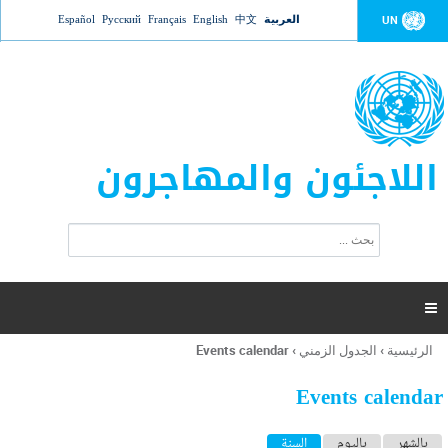
Jump to navigation
العربية
中文
English
Français
Русский
Español
UN
اللاجئون والمهاجرون
ا
ب
س
ح
ت
ث
م
ا

ر
ة
الرئيسية
›
الجدول الزمني
›
Events calendar
أنت
ا
هنا
ل
Events calendar
ب
ح
ا
بالشهر
باليوم
السنة
(علامة التبويب النشطة)
ث