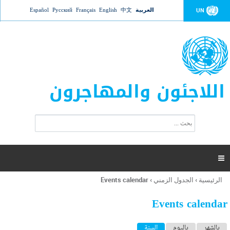
Jump to navigation
العربية
中文
English
Français
Русский
Español
UN
اللاجئون والمهاجرون
ا
ب
س
ح
ت
ث
م
ا

ر
ة
الرئيسية
›
الجدول الزمني
›
Events calendar
أنت
ا
هنا
ل
Events calendar
ب
ح
ا
بالشهر
باليوم
السنة
(علامة التبويب النشطة)
ث