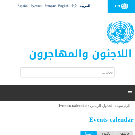
Jump to navigation
العربية
中文
English
Français
Русский
Español
UN
اللاجئون والمهاجرون
ا
ب
س
ح
ت
ث
م
ا

ر
ة
الرئيسية
›
الجدول الزمني
›
Events calendar
أنت
ا
هنا
ل
Events calendar
ب
ح
ا
بالشهر
باليوم
السنة
(علامة التبويب النشطة)
ث