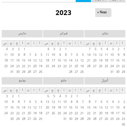
ل
2023
ت
Next »
ب
و
ي
يناير
فبراير
مارس
ب
أ
ا
ث
أ
خ
ج
س
أ
ا
ث
أ
خ
ج
س
أ
ا
ث
أ
خ
ج
س
ا
4
3
2
1
4
3
2
1
7
6
5
4
3
2
1
ت
11
10
9
8
7
6
5
11
10
9
8
7
6
5
14
13
12
11
10
9
8
ا
18
17
16
15
14
13
12
18
17
16
15
14
13
12
21
20
19
18
17
16
15
ل
25
24
23
22
21
20
19
25
24
23
22
21
20
19
28
27
26
25
24
23
22
31
30
29
28
27
26
28
27
26
31
30
29
أ
س
أبريل
مايو
يونيو
ا
أ
ا
ث
أ
خ
ج
س
أ
ا
ث
أ
خ
ج
س
أ
ا
ث
أ
خ
ج
س
س
3
2
1
6
5
4
3
2
1
1
ي
10
9
8
7
6
5
4
13
12
11
10
9
8
7
8
7
6
5
4
3
2
ة
17
16
15
14
13
12
11
20
19
18
17
16
15
14
15
14
13
12
11
10
9
24
23
22
21
20
19
18
27
26
25
24
23
22
21
22
21
20
19
18
17
16
30
29
28
27
26
25
31
30
29
28
29
28
27
26
25
24
23
30