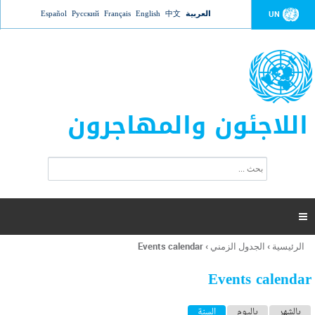
Jump to navigation
العربية
中文
English
Français
Русский
Español
UN
اللاجئون والمهاجرون
ا
ب
س
ح
ت
ث
م
ا

ر
ة
الرئيسية
›
الجدول الزمني
›
Events calendar
أنت
ا
هنا
ل
Events calendar
ب
ح
ا
بالشهر
باليوم
السنة
(علامة التبويب النشطة)
ث