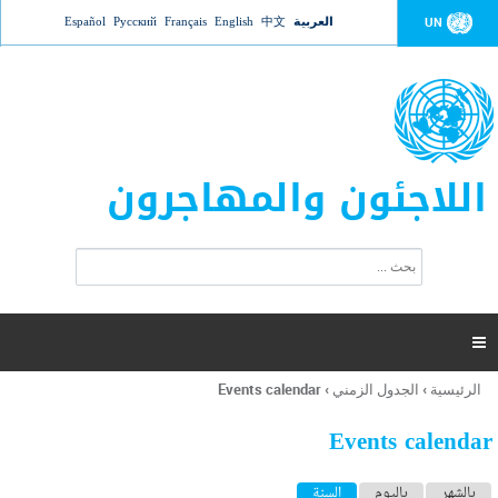
Jump to navigation
العربية
中文
English
Français
Русский
Español
UN
اللاجئون والمهاجرون
ا
ب
س
ح
ت
ث
م
ا

ر
ة
الرئيسية
›
الجدول الزمني
›
Events calendar
أنت
ا
هنا
ل
Events calendar
ب
ح
ا
بالشهر
باليوم
السنة
(علامة التبويب النشطة)
ث