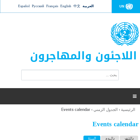
Jump to navigation
العربية
中文
English
Français
Русский
Español
UN
اللاجئون والمهاجرون
ا
ب
س
ح
ت
ث
م
ا

ر
ة
الرئيسية
›
الجدول الزمني
›
Events calendar
أنت
ا
هنا
ل
Events calendar
ب
ح
ا
بالشهر
باليوم
السنة
(علامة التبويب النشطة)
ث