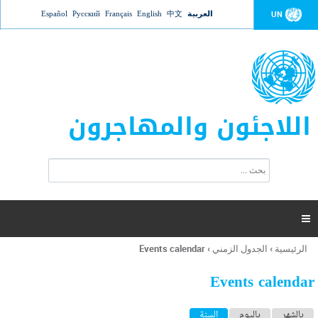
Jump to navigation
العربية
中文
English
Français
Русский
Español
UN
اللاجئون والمهاجرون
ا
ب
س
ح
ت
ث
م
ا

ر
ة
الرئيسية
›
الجدول الزمني
›
Events calendar
أنت
ا
هنا
ل
Events calendar
ب
ح
ا
بالشهر
باليوم
السنة
(علامة التبويب النشطة)
ث