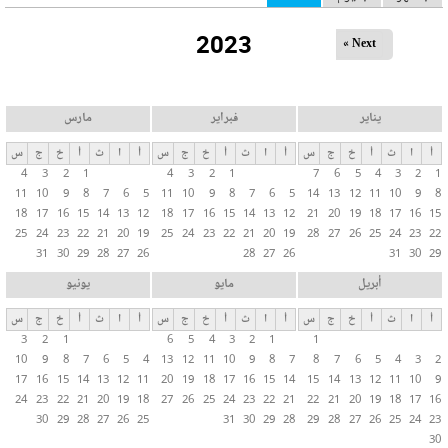
ل
2023
ت
Next »
ب
و
ي
يناير
فبراير
مارس
ب
أ
ا
ث
أ
خ
ج
س
أ
ا
ث
أ
خ
ج
س
أ
ا
ث
أ
خ
ج
س
ا
4
3
2
1
4
3
2
1
7
6
5
4
3
2
1
ت
11
10
9
8
7
6
5
11
10
9
8
7
6
5
14
13
12
11
10
9
8
ا
18
17
16
15
14
13
12
18
17
16
15
14
13
12
21
20
19
18
17
16
15
ل
25
24
23
22
21
20
19
25
24
23
22
21
20
19
28
27
26
25
24
23
22
31
30
29
28
27
26
28
27
26
31
30
29
أ
س
أبريل
مايو
يونيو
ا
أ
ا
ث
أ
خ
ج
س
أ
ا
ث
أ
خ
ج
س
أ
ا
ث
أ
خ
ج
س
س
3
2
1
6
5
4
3
2
1
1
ي
10
9
8
7
6
5
4
13
12
11
10
9
8
7
8
7
6
5
4
3
2
ة
17
16
15
14
13
12
11
20
19
18
17
16
15
14
15
14
13
12
11
10
9
24
23
22
21
20
19
18
27
26
25
24
23
22
21
22
21
20
19
18
17
16
30
29
28
27
26
25
31
30
29
28
29
28
27
26
25
24
23
30