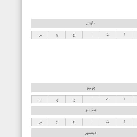
مارس
ا
ث
أ
خ
ج
س
يونيو
ا
ث
أ
خ
ج
س
سبتمبر
ا
ث
أ
خ
ج
س
ديسمبر