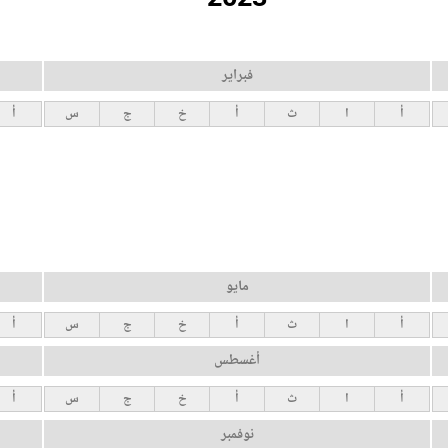
فبراير
أ
ا
ث
أ
خ
ج
س
أ
مايو
أ
ا
ث
أ
خ
ج
س
أ
أغسطس
أ
ا
ث
أ
خ
ج
س
أ
نوفمبر