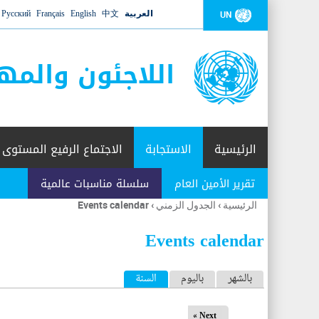
العربية
中文
English
Français
Русский
UN
اللاجئون والمه
الرئيسية
الاستجابة
الاجتماع الرفيع المستوى
تقرير الأمين العام
سلسلة مناسبات عالمية
الرئيسية
›
الجدول الزمني
›
Events calendar
أنت
هنا
Events calendar
ا
بالشهر
باليوم
السنة
(علامة التبويب النشطة)
ل
Next »