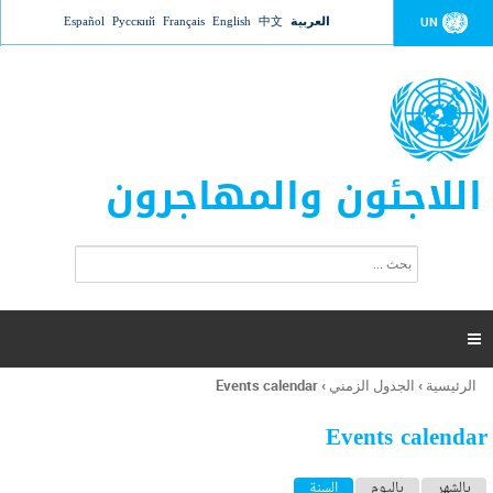
Jump to navigation
العربية
中文
English
Français
Русский
Español
UN
اللاجئون والمهاجرون
ا
ب
س
ح
ت
ث
م
ا

ر
ة
الرئيسية
›
الجدول الزمني
›
Events calendar
أنت
ا
هنا
ل
Events calendar
ب
ح
ا
بالشهر
باليوم
السنة
(علامة التبويب النشطة)
ث