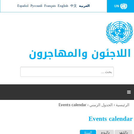
Jump to navigation
العربية
中文
English
Français
Русский
Español
UN
اللاجئون والمهاجرون
ا
ب
س
ح
ت
ث
م
ا

ر
ة
الرئيسية
›
الجدول الزمني
›
Events calendar
أنت
ا
هنا
ل
Events calendar
ب
ح
ا
بالشهر
باليوم
السنة
(علامة التبويب النشطة)
ث