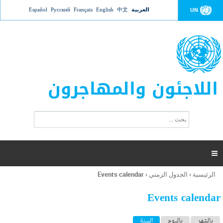
Jump to navigation
العربية
中文
English
Français
Русский
Español
UN
اللاجئون والمهاجرون
ا
ب
س
ح
ت
ث
م
ا

ر
ة
الرئيسية
›
الجدول الزمني
›
Events calendar
أنت
ا
هنا
ل
Events calendar
ب
ح
ا
بالشهر
باليوم
السنة
(علامة التبويب النشطة)
ث