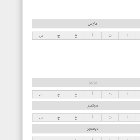
مارس
ا
ث
أ
خ
ج
س
يونيو
ا
ث
أ
خ
ج
س
سبتمبر
ا
ث
أ
خ
ج
س
ديسمبر