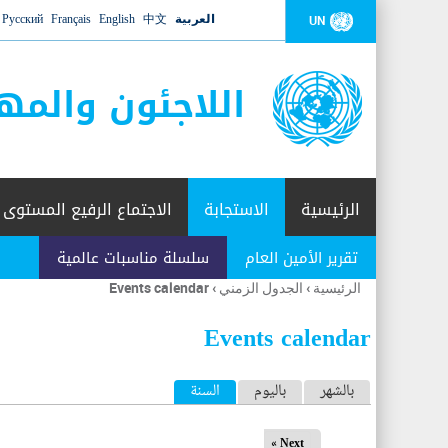
العربية
中文
English
Français
Русский
UN
اللاجئون والمه
الرئيسية
الاستجابة
الاجتماع الرفيع المستوى
تقرير الأمين العام
سلسلة مناسبات عالمية
الرئيسية
›
الجدول الزمني
›
Events calendar
أنت
هنا
Events calendar
ا
بالشهر
باليوم
السنة
(علامة التبويب النشطة)
ل
Next »