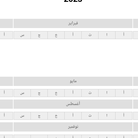
فبراير
أ
ا
ث
أ
خ
ج
س
أ
مايو
أ
ا
ث
أ
خ
ج
س
أ
أغسطس
أ
ا
ث
أ
خ
ج
س
أ
نوفمبر