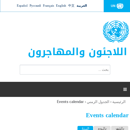
Jump to navigation
العربية
中文
English
Français
Русский
Español
UN
اللاجئون والمهاجرون
ا
ب
س
ح
ت
ث
م
ا

ر
ة
الرئيسية
›
الجدول الزمني
›
Events calendar
أنت
ا
هنا
ل
Events calendar
ب
ح
ا
بالشهر
باليوم
السنة
(علامة التبويب النشطة)
ث