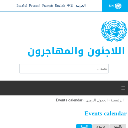
Jump to navigation
العربية
中文
English
Français
Русский
Español
UN
اللاجئون والمهاجرون
ا
ب
س
ح
ت
ث
م
ا

ر
ة
الرئيسية
›
الجدول الزمني
›
Events calendar
أنت
ا
هنا
ل
Events calendar
ب
ح
ا
بالشهر
باليوم
السنة
(علامة التبويب النشطة)
ث