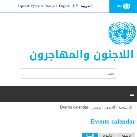
Jump to navigation
العربية
中文
English
Français
Русский
Español
UN
اللاجئون والمهاجرون
ا
ب
س
ح
ت
ث
م
ا

ر
ة
الرئيسية
›
الجدول الزمني
›
Events calendar
أنت
ا
هنا
ل
Events calendar
ب
ح
ا
بالشهر
باليوم
السنة
(علامة التبويب النشطة)
ث