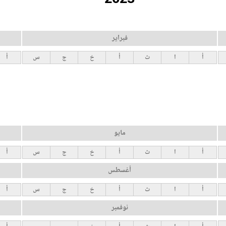
فبراير
أ
ا
ث
أ
خ
ج
س
أ
مايو
أ
ا
ث
أ
خ
ج
س
أ
أغسطس
أ
ا
ث
أ
خ
ج
س
أ
نوفمبر