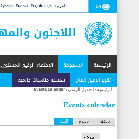
العربية
中文
English
Français
Русский
UN
اللاجئون والمه
الرئيسية
الاستجابة
الاجتماع الرفيع المستوى
تقرير الأمين العام
سلسلة مناسبات عالمية
الرئيسية
›
الجدول الزمني
›
Events calendar
أنت
هنا
Events calendar
ا
بالشهر
باليوم
السنة
(علامة التبويب النشطة)
ل
Next »