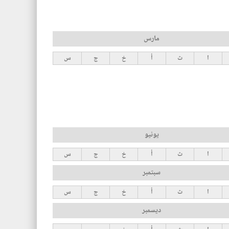
مارس
ا
ث
أ
خ
ج
س
يونيو
ا
ث
أ
خ
ج
س
سبتمبر
ا
ث
أ
خ
ج
س
ديسمبر