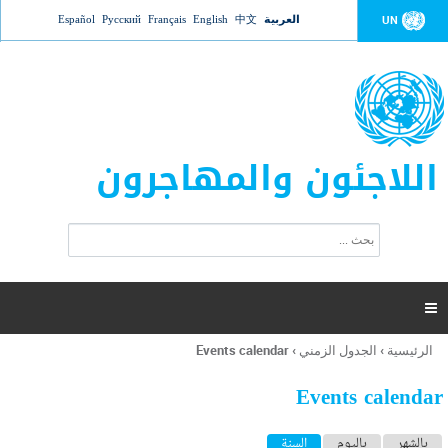
Jump to navigation
العربية
中文
English
Français
Русский
Español
UN
اللاجئون والمهاجرون
ا
ب
س
ح
ت
ث
م
ا

ر
ة
الرئيسية
›
الجدول الزمني
›
Events calendar
أنت
ا
هنا
ل
Events calendar
ب
ح
ا
بالشهر
باليوم
السنة
(علامة التبويب النشطة)
ث