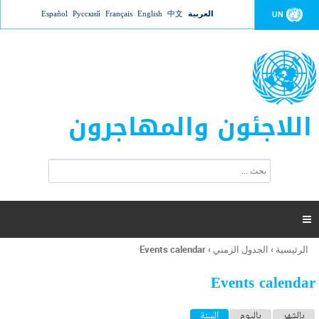
Jump to navigation
العربية
中文
English
Français
Русский
Español
UN
اللاجئون والمهاجرون
ا
ب
س
ح
ت
ث
م
ا

ر
ة
الرئيسية
›
الجدول الزمني
›
Events calendar
أنت
ا
هنا
ل
Events calendar
ب
ح
ا
بالشهر
باليوم
السنة
(علامة التبويب النشطة)
ث