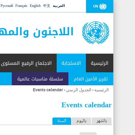
العربية
中文
English
Français
Русский
UN
اللاجئون والمه
الرئيسية
الاستجابة
الاجتماع الرفيع المستوى
تقرير الأمين العام
سلسلة مناسبات عالمية
الرئيسية
›
الجدول الزمني
›
Events calendar
أنت
هنا
Events calendar
ا
بالشهر
باليوم
السنة
(علامة التبويب النشطة)
ل