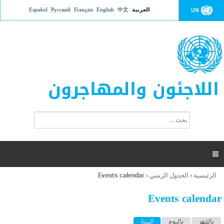
Jump to navigation
العربية
中文
English
Français
Русский
Español
UN
اللاجئون والمهاجرون
ا
ب
س
ح
ت
ث
م
ا

ر
ة
الرئيسية
›
الجدول الزمني
›
Events calendar
أنت
ا
هنا
ل
Events calendar
ب
ح
ا
بالشهر
باليوم
السنة
(علامة التبويب النشطة)
ث