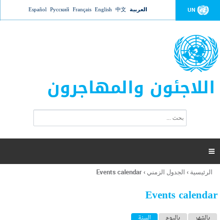
Jump to navigation
العربية
中文
English
Français
Русский
Español
UN
اللاجئون والمهاجرون
ا
ب
س
ح
ت
ث
م
ا

ر
ة
الرئيسية
›
الجدول الزمني
›
Events calendar
أنت
ا
هنا
ل
Events calendar
ب
ح
ا
بالشهر
باليوم
السنة
(علامة التبويب النشطة)
ث