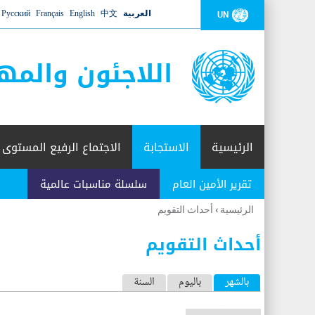
العربية
中文
English
Français
Русский
UN
اللاجئون والمه
الرئيسية
الاستجابة
الاجتماع الرفيع المستوى
تقرير الأمين العام
سلسلة مناسبات عالمية
الرئيسية
›
أحداث التقويم
أنت
هنا
أحداث التقويم
ا
بالشهر
باليوم
السنة
(علامة التبويب النشطة)
ل