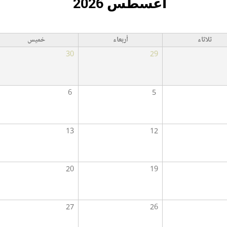
أغسطس 2026
ثلاثاء
أربعاء
خميس
30
29
6
5
13
12
20
19
27
26