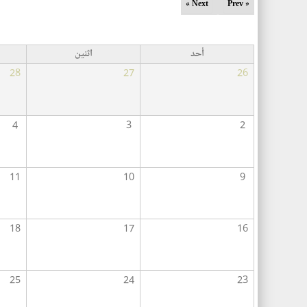
ت
Next »
« Prev
ب
و
أحد
اثنين
ي
28
27
26
ب
ا
ت
4
3
2
ا
ل
أ
11
10
9
س
ا
18
17
16
س
ي
ة
25
24
23