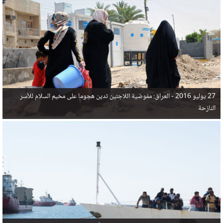
في البحر المتوسط هذا العام، أثناء محاولتهم الوصول إلى أوروبا، ليتجاوز ألفي شخص بعد العثور على
جثث 17 شخصا قبالة السواحل الإسبانية.
27 يوليو 2016 -
العراق: مفوضية اللاجئين تدين هجوما على مخيم السلام للأسر
النازحة