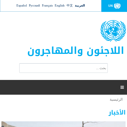
Jump to navigation
العربية
中文
English
Français
Русский
Español
UN
اللاجئون والمهاجرون
ا
ب
س
ح
ت
ث
م
ا

ر
ة
الرئيسية
أنت
ا
عدد القتلى في البحر المتوسط يتجاوز 2000 شخص ​​هذا
06 نوفمبر 2018 -
هنا
ل
الأخبار
العام
ب
ح
أعلنت مفوضية الأمم المتحدة السامية لشؤون اللاجئين عن ارتفاع عدد الأشخاص الذين لقوا حتفهم
ث