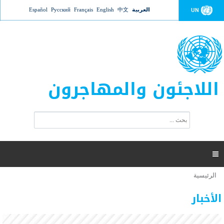
Jump to navigation
العربية
中文
English
Français
Русский
Español
UN
اللاجئون والمهاجرون
ا
ب
س
ح
ت
ث
م
ا

ر
ة
الرئيسية
أنت
ا
عدد القتلى في البحر المتوسط يتجاوز 2000 شخص ​​هذا
06 نوفمبر 2018 -
هنا
ل
الأخبار
العام
ب
ح
أعلنت مفوضية الأمم المتحدة السامية لشؤون اللاجئين عن ارتفاع عدد الأشخاص الذين لقوا حتفهم
ث