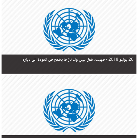
في البحر المتوسط هذا العام، أثناء محاولتهم الوصول إلى أوروبا، ليتجاوز ألفي شخص بعد العثور على
جثث 17 شخصا قبالة السواحل الإسبانية.
26 يوليو 2018 -
صهيب، طفل ليبي ولد نازحا يطمح في العودة إلى دياره