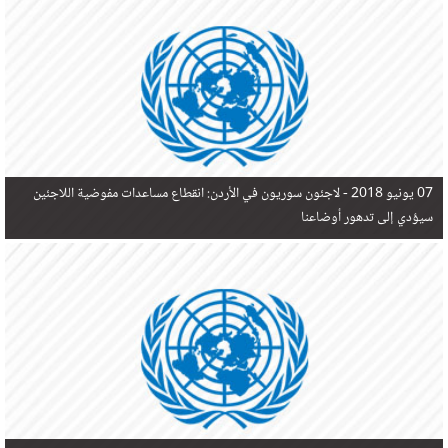
في البحر المتوسط هذا العام، أثناء محاولتهم الوصول إلى أوروبا، ليتجاوز ألفي شخص بعد العثور على
جثث 17 شخصا قبالة السواحل الإسبانية.
07 يونيو 2018 -
لاجئون سوريون في الأردن: انقطاع مساعدات مفوضية اللاجئين
سيؤدي إلى تدهور أوضاعنا