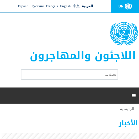
Jump to navigation
العربية
中文
English
Français
Русский
Español
UN
اللاجئون والمهاجرون
ا
ب
س
ح
ت
ث
م
ا

ر
ة
الرئيسية
أنت
ا
عدد القتلى في البحر المتوسط يتجاوز 2000 شخص ​​هذا
06 نوفمبر 2018 -
هنا
ل
الأخبار
العام
ب
ح
أعلنت مفوضية الأمم المتحدة السامية لشؤون اللاجئين عن ارتفاع عدد الأشخاص الذين لقوا حتفهم
ث