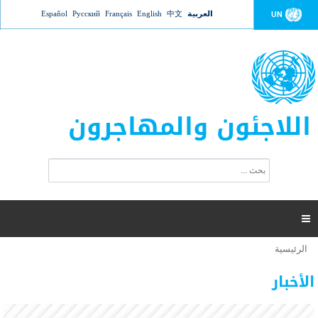
Jump to navigation
العربية
中文
English
Français
Русский
Español
UN
اللاجئون والمهاجرون
ا
ب
س
ح
ت
ث
م
ا

ر
ة
الرئيسية
أنت
ا
عدد القتلى في البحر المتوسط يتجاوز 2000 شخص ​​هذا
06 نوفمبر 2018 -
هنا
ل
الأخبار
العام
ب
ح
أعلنت مفوضية الأمم المتحدة السامية لشؤون اللاجئين عن ارتفاع عدد الأشخاص الذين لقوا حتفهم
ث