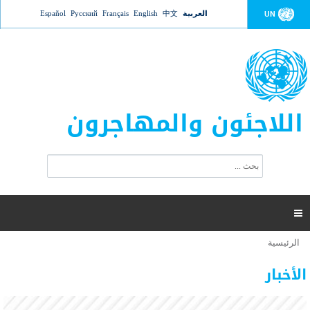
Jump to navigation
العربية
中文
English
Français
Русский
Español
UN
اللاجئون والمهاجرون
ا
ب
س
ح
ت
ث
م
ا

ر
ة
الرئيسية
أنت
ا
عدد القتلى في البحر المتوسط يتجاوز 2000 شخص ​​هذا
06 نوفمبر 2018 -
هنا
ل
الأخبار
العام
ب
ح
أعلنت مفوضية الأمم المتحدة السامية لشؤون اللاجئين عن ارتفاع عدد الأشخاص الذين لقوا حتفهم
ث