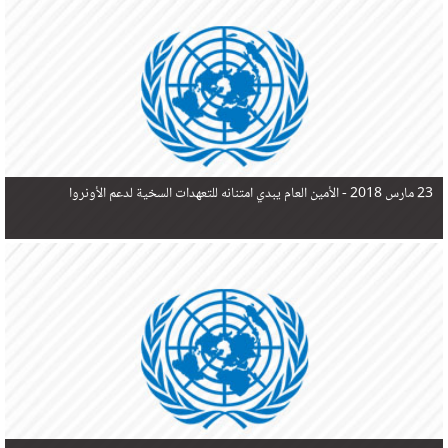
في البحر المتوسط هذا العام، أثناء محاولتهم الوصول إلى أوروبا، ليتجاوز ألفي شخص بعد العثور على
جثث 17 شخصا قبالة السواحل الإسبانية.
23 مارس 2018 -
الأمين العام يبدي امتنانه للتعهدات السخية لدعم الأونروا