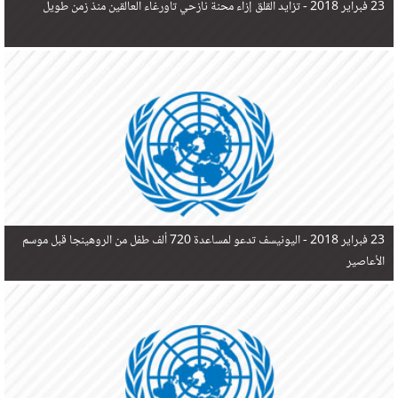
23 فبراير 2018 -
تزايد القلق إزاء محنة نازحي تاورغاء العالقين منذ زمن طويل
23 فبراير 2018 -
اليونيسف تدعو لمساعدة 720 ألف طفل من الروهينجا قبل موسم
الأعاصير