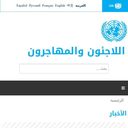
Jump to navigation
العربية
中文
English
Français
Русский
Español
UN
اللاجئون والمهاجرون
ا
ب
س
ح
ت
ث
م
ا

ر
ة
الرئيسية
أنت
ا
عدد القتلى في البحر المتوسط يتجاوز 2000 شخص ​​هذا
06 نوفمبر 2018 -
هنا
ل
الأخبار
العام
ب
ح
أعلنت مفوضية الأمم المتحدة السامية لشؤون اللاجئين عن ارتفاع عدد الأشخاص الذين لقوا حتفهم
ث