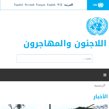
Jump to navigation
العربية
中文
English
Français
Русский
Español
UN
اللاجئون والمهاجرون
ا
ب
س
ح
ت
ث
م
ا

ر
ة
الرئيسية
أنت
ا
عدد القتلى في البحر المتوسط يتجاوز 2000 شخص ​​هذا
06 نوفمبر 2018 -
هنا
ل
الأخبار
العام
ب
ح
أعلنت مفوضية الأمم المتحدة السامية لشؤون اللاجئين عن ارتفاع عدد الأشخاص الذين لقوا حتفهم
ث