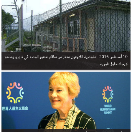
في البحر المتوسط هذا العام، أثناء محاولتهم الوصول إلى أوروبا، ليتجاوز ألفي شخص بعد العثور على
جثث 17 شخصا قبالة السواحل الإسبانية.
10 أغسطس 2016 -
مفوضية اللاجئين تحذر من تفاقم تدهور الوضع في ناورو وتدعو
لإيجاد حلول فورية