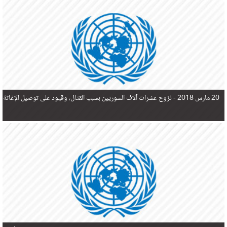
في البحر المتوسط هذا العام، أثناء محاولتهم الوصول إلى أوروبا، ليتجاوز ألفي شخص بعد العثور على
جثث 17 شخصا قبالة السواحل الإسبانية.
20 مارس 2018 -
نزوح عشرات آلاف السوريين بسبب القتال، وقيود على توصيل الإغاثة